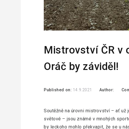
Mistrovství ČR v
Oráč by záviděl!
Published on:
14.9.2021
Author:
Co
Soutěžně na úrovni mistrovství – ať už
světové – jsou známé v mnohých sporto
by leckoho mohlo překvapit, že se u ná