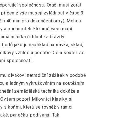
porující společnosti. Oráči musí zorat
 přičemž vše musejí zvládnout v čase 3
2 h 40 min pro dokončení orby). Mohou
uhy a pochopitelně kromě času musí
nimální šířka či hloubka brázdy.
 bodů jako je například naorávka, sklad,
celkový vzhled a podobě. Celá soutěž se
bní společností.
mu divákovi netradiční zážitek v podobě
kou a ladným vykružováním na soutěžním
dnešní zemědělská technika dokáže a
 Ovšem pozor! Milovníci klasiky si
by s koňmi, která se rovněž v rámci
také, panečku, podívaná! Tak