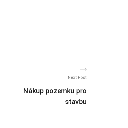
Next Post
N
Nákup pozemku pro
e
stavbu
x
t
p
o