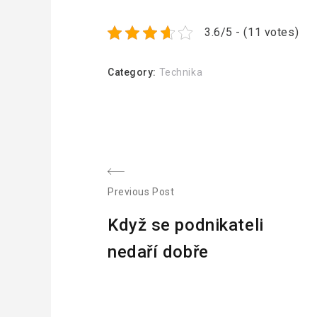
3.6/5 - (11 votes)
Category:
Technika
N
Previous Post
P
a
Když se podnikateli
r
v
nedaří dobře
e
v
i
i
o