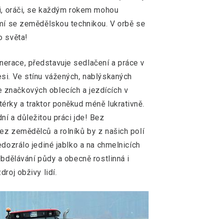
ci, oráči, se každým rokem mohou
umí se zemědělskou technikou. V orbě se
o světa!
erace, představuje sedlačení a práce v
si. Ve stínu vážených, nablýskaných
značkových oblecích a jezdících v
érky a traktor poněkud méně lukrativně.
ní a důležitou práci jde! Bez
ez zemědělců a rolníků by z našich polí
edozrálo jediné jablko a na chmelnicích
Obdělávání půdy a obecně rostlinná i
roj obživy lidí.