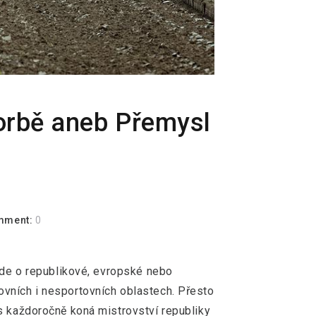
 orbě aneb Přemysl
mment:
0
 jde o republikové, evropské nebo
vních i nesportovních oblastech. Přesto
s každoročně koná mistrovství republiky