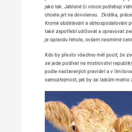
jako tak. Jabloně či vinice potřebují vlá
chcete jet na dovolenou. Zkrátka, prác
Kromě obdělávání a obhospodařování půd
také zapotřebí udržovat a opravovat ze
je opravdu řehole, ovšem nesmírně cenn
Kdo by přesto všechno měl pocit, že zem
se jede podívat na mistrovství republiky
podle nastavených pravidel a v limitov
samozřejmost, jak by se laikům mohlo 