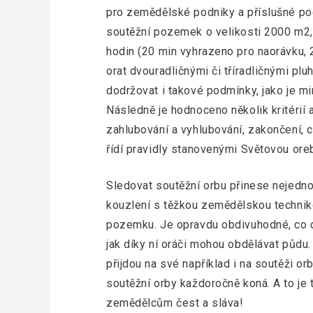
pro zemědělské podniky a příslušné pod
soutěžní pozemek o velikosti 2000 m2,
hodin (20 min vyhrazeno pro naorávku, 
orat dvouradličnými či tříradličnými pl
dodržovat i takové podmínky, jako je mi
Následně je hodnoceno několik kritérií a
zahlubování a vyhlubování, zakončení, 
řídí pravidly stanovenými Světovou ore
Sledovat soutěžní orbu přinese nejedno
kouzlení s těžkou zemědělskou techni
pozemku. Je opravdu obdivuhodné, co 
jak díky ní oráči mohou obdělávat půdu.
přijdou na své například i na soutěži or
soutěžní orby každoročně koná. A to je 
zemědělcům čest a sláva!