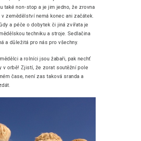
hu také non-stop a je jim jedno, že zrovna
e v zemědělství nemá konec ani začátek.
y a péče o dobytek či jiná zvířata je
mědělskou techniku a stroje. Sedlačina
á a důležitá pro nás pro všechny.
ědělci a rolníci jsou žabaři, pak nechť
 v orbě! Zjistí, že zorat soutěžní pole
aném čase, není zas taková sranda a
zdát.