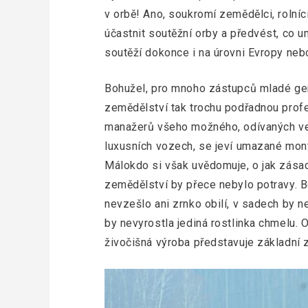
v orbě! Ano, soukromí zemědělci, rolní
účastnit soutěžní orby a předvést, co 
soutěží dokonce i na úrovni Evropy neb
Bohužel, pro mnoho zástupců mladé gen
zemědělství tak trochu podřadnou profe
manažerů všeho možného, odívaných ve 
luxusních vozech, se jeví umazané mont
Málokdo si však uvědomuje, o jak zásad
zemědělství by přece nebylo potravy. B
nevzešlo ani zrnko obilí, v sadech by n
by nevyrostla jediná rostlinka chmelu. 
živočišná výroba představuje základní zd