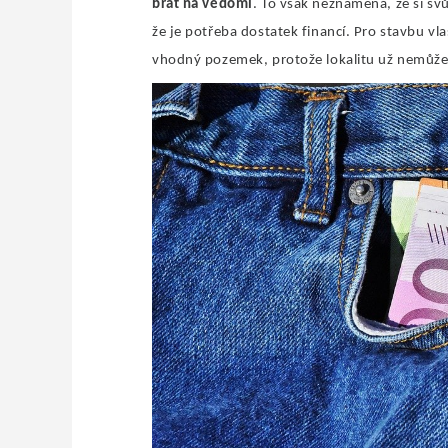
brát na vědomí
. To však neznamená, že si sv
že je potřeba dostatek financí. Pro stavbu v
vhodný pozemek, protože lokalitu už nemůž