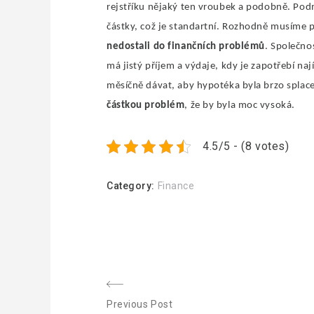
rejstříku nějaký ten vroubek a podobně. Pod
částky, což je standartní. Rozhodně musíme 
nedostali do finančních problémů
. Společno
má jistý příjem a výdaje, kdy je zapotřebí na
měsíčně dávat, aby hypotéka byla brzo splace
částkou problém
, že by byla moc vysoká.
4.5/5 - (8 votes)
Category:
Finance
N
Previous Post