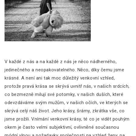
V každé z nás a na každé z nás je něco nádherného,
jedinečného a neopakovatelného. Něco, díky čemu jsme
krásné. A není ani tak moc důležitý venkovní vzhled,
protože pravá krása se skrývá uvnitř nás, v našich srdcích,
co bezmezně milují své potomky, v našich duších, které
odevzdáváme svým mužům, v našich očích, ve kterých se
skrývá celý náš život. Jeho krásy, šrámy, zkrátka vše, co
jsme prožili. Vnímání venkovní krásy, té co je vidět pouhým
okem je často velmi subjektivní, ovlivněné současnou
módní vlnou a požadavky společnosti na vzhled ženy, na