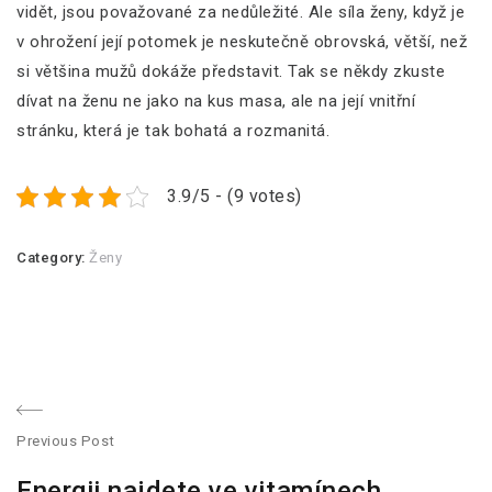
vidět, jsou považované za nedůležité. Ale síla ženy, když je
v ohrožení její potomek je neskutečně obrovská, větší, než
si většina mužů dokáže představit. Tak se někdy zkuste
dívat na ženu ne jako na kus masa, ale na její vnitřní
stránku, která je tak bohatá a rozmanitá.
3.9/5 - (9 votes)
Category:
Ženy
N
Previous Post
a
P
Energii najdete ve vitamínech