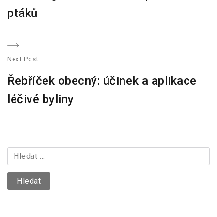
v
e
ptáků
v
i
i
g
o
Next Post
u
a
N
s
Řebříček obecný: účinek a aplikace
e
p
c
x
léčivé byliny
o
t
e
s
p
t
p
o
:
s
V
r
t
y
o
:
h
l
p
e