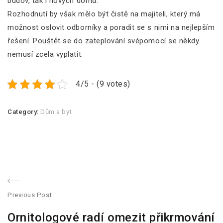
budov, tak i nových domů.
Rozhodnutí by však mělo být čistě na majiteli, který má
možnost oslovit odborníky a poradit se s nimi na nejlepším
řešení. Pouštět se do zateplování svépomocí se někdy
nemusí zcela vyplatit.
4/5 - (9 votes)
Category:
Dům a byt
N
Previous Post
a
P
Ornitologové radí omezit přikrmování
r