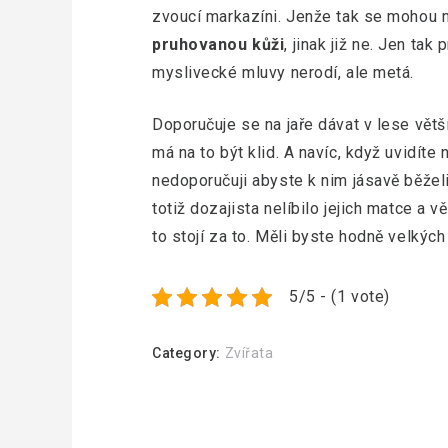
zvoucí markazíni. Jenže tak se mohou n
pruhovanou kůži
, jinak již ne. Jen tak
myslivecké mluvy nerodí, ale metá.
Doporučuje se na jaře dávat v lese větš
má na to být klid. A navíc, když uvidíte
nedoporučuji abyste k nim jásavě běželi
totiž dozajista nelíbilo jejich matce a 
to stojí za to. Měli byste hodně velkýc
5/5 - (1 vote)
Category:
Zvířata