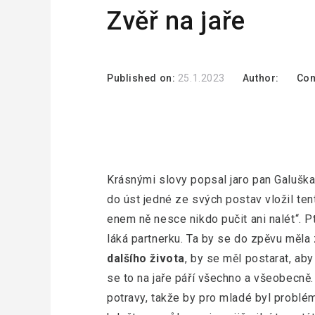
Zvěř na jaře
Published on:
25.1.2023
Author:
Co
Krásnými slovy popsal jaro pan Galuška
do úst jedné ze svých postav vložil tent
enem ně nesce nikdo pučit ani nalét“. Ptá
láká partnerku. Ta by se do zpěvu měla
dalšího života
, by se měl postarat, aby
se to na jaře páří všechno a všeobecně. 
potravy, takže by pro mladé byl problém 