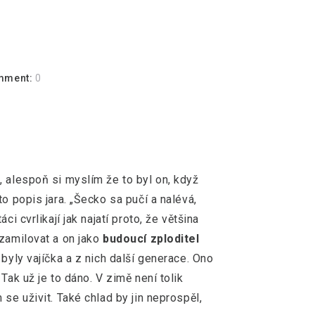
mment:
0
, alespoň si myslím že to byl on, když
o popis jara. „Šecko sa pučí a nalévá,
ci cvrlikají jak najatí proto, že většina
 zamilovat a on jako
budoucí zploditel
 byly vajíčka a z nich další generace. Ono
Tak už je to dáno. V zimě není tolik
se uživit. Také chlad by jin neprospěl,