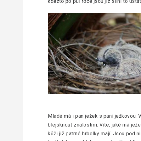
kdežto po půl roce jsou již silní to ustá
Mladé má i pan ježek s paní ježkovou. 
blejsknout znalostmi. Víte, jaké má jež
kůži již patrné hrbolky mají. Jsou pod n