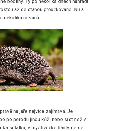
lné bodliny. Ty po několika dnech nahradí
e rostou až se stanou proužkované. Nu a
em několika měsíců.
rávě na jaře nejvíce zajímavá. Je
ebo po porodu jinou kůži nebo srst než v
voká selátka, v myslivecké hantýrce se