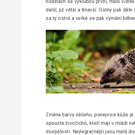
hodinách se vyklubou první, málo vidite
další, již větší a tmavší. Ostny pak dál
za ty ostré a velké se pak vymění běh
Změna barvy něčeho, ponejvíce kůže je p
spousta živočichů, kteří mají v mládí n
dospělosti. Nejlegračnější jsou malá di