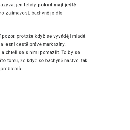
azývat jen tehdy,
pokud mají ještě
 pro zajímavost, bachyně je dle
í pozor, protože když se vyvádějí mladé,
 na lesní cestě právě markazíny,
 a chtěli se s nimi pomazlit. To by se
věřte tomu, že když se bachyně naštve, tak
h problémů.