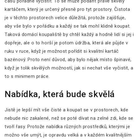
času pořádně vyčistit. To se může podařit právě skvělý
kartáčem, který je určený přesně pro tyt prostory. Čistota
je v těchto prostorech velice důležitá, protože zajišťuje,
aby vše bylo v pořádku a každý se tak mohl klidně koupat.
Taková domácí koupaliště by chtěl každý a hodně lidí si jej i
dopřeje, ale o to horší je potom údržba, která ale půjde v
ruku v ruce, když je možnost pořídit si kvalitní
kartáč
bazénový
. Proto není důvod, aby bylo nějak místo špinavé,
když je tolik skvělých možností, jak si nechat vše vyčistit, a
to s minimem práce.
Nabídka, která bude skvělá
Jistě je lepší mít vše čisté a koupat se v prostorech, kde
nebude nic zakalené, než se poté dívat na zelné zdi, kde se
tvoří řasy. Protože nabídka různých prostředků, kterými je
možno vše umýt, je opravdu velká a v každém kvalitnějším