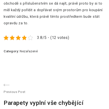
obchodě s příslušenstvím se dá najít, právě proto by si to
měl každý pořídit a dopřávat svým prostorům pro koupání
kvalitní údržbu, která právě tímto prostředkem bude stát
opravdu za to.
3.8/5 - (12 votes)
Category:
Nezařazené
N
Previous Post
a
P
Parapety vyplní vše chybějící
r