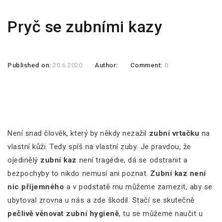
Pryč se zubními kazy
Published on:
20.6.2020
Author:
Comment:
0
Není snad člověk, který by někdy nezažil
zubní vrtačku
na
vlastní kůži. Tedy spíš na vlastní zuby. Je pravdou, že
ojedinělý
zubní kaz
není tragédie, dá se odstranit a
bezpochyby to nikdo nemusí ani poznat.
Zubní kaz není
nic příjemného
a v podstatě mu můžeme zamezit, aby se
ubytoval zrovna u nás a zde škodil. Stačí se skutečně
pečlivě věnovat zubní hygieně
, tu se můžeme naučit u