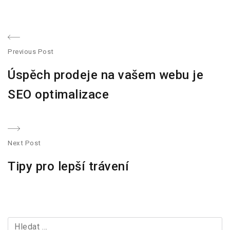
N
Previous Post
a
P
Úspěch prodeje na vašem webu je
r
v
e
SEO optimalizace
v
i
i
g
o
Next Post
u
a
N
s
Tipy pro lepší trávení
e
p
c
x
o
t
e
s
p
t
p
V
o