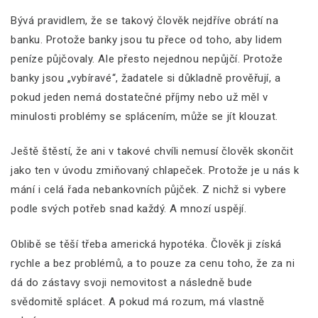
Bývá pravidlem, že se takový člověk nejdříve obrátí na
banku. Protože banky jsou tu přece od toho, aby lidem
peníze půjčovaly. Ale přesto nejednou nepůjčí. Protože
banky jsou „vybíravé“, žadatele si důkladně prověřují, a
pokud jeden nemá dostatečné příjmy nebo už měl v
minulosti problémy se splácením, může se jít klouzat.
Ještě štěstí, že ani v takové chvíli nemusí člověk skončit
jako ten v úvodu zmiňovaný chlapeček. Protože je u nás k
mání i celá řada nebankovních půjček. Z nichž si vybere
podle svých potřeb snad každý. A mnozí uspějí.
Oblibě se těší třeba americká hypotéka. Člověk ji získá
rychle a bez problémů, a to pouze za cenu toho, že za ni
dá do zástavy svoji nemovitost a následně bude
svědomitě splácet. A pokud má rozum, má vlastně