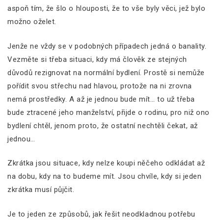
aspoň tím, že šlo o hlouposti, že to vše byly věci, jež bylo
možno oželet.
Jenže ne vždy se v podobných případech jedná o banality.
Vezměte si třeba situaci, kdy má člověk ze stejných
důvodů rezignovat na normální bydlení. Prostě si nemůže
pořídit svou střechu nad hlavou, protože na ni zrovna
nemá prostředky. A až je jednou bude mít… to už třeba
bude ztracené jeho manželství, přijde o rodinu, pro niž ono
bydlení chtěl, jenom proto, že ostatní nechtěli čekat, až
jednou…
Zkrátka jsou situace, kdy nelze koupi něčeho odkládat až
na dobu, kdy na to budeme mít. Jsou chvíle, kdy si jeden
zkrátka musí půjčit.
Je to jeden ze způsobů, jak řešit neodkladnou potřebu