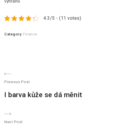
vyhráno.
4.3/5 - (11 votes)
Category:
Finance
N
Previous Post
a
P
I barva kůže se dá měnit
r
v
e
v
i
i
Next Post
g
o