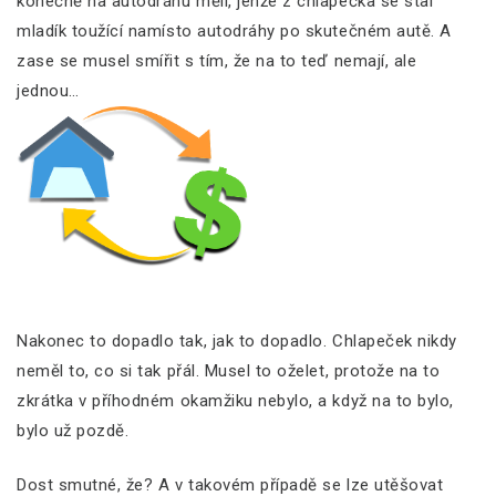
konečně na autodráhu měli, jenže z chlapečka se stal
mladík toužící namísto autodráhy po skutečném autě. A
zase se musel smířit s tím, že na to teď nemají, ale
jednou…
Nakonec to dopadlo tak, jak to dopadlo. Chlapeček nikdy
neměl to, co si tak přál. Musel to oželet, protože na to
zkrátka v příhodném okamžiku nebylo, a když na to bylo,
bylo už pozdě.
Dost smutné, že? A v takovém případě se lze utěšovat