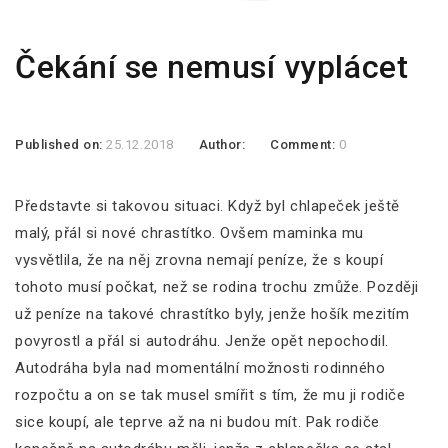
Čekání se nemusí vyplácet
Published on:
25.12.2018
Author:
Comment:
0
Představte si takovou situaci. Když byl chlapeček ještě
malý, přál si nové chrastítko. Ovšem maminka mu
vysvětlila, že na něj zrovna nemají peníze, že s koupí
tohoto musí počkat, než se rodina trochu zmůže. Později
už peníze na takové chrastítko byly, jenže hošík mezitím
povyrostl a přál si autodráhu. Jenže opět nepochodil.
Autodráha byla nad momentální možnosti rodinného
rozpočtu a on se tak musel smířit s tím, že mu ji rodiče
sice koupí, ale teprve až na ni budou mít. Pak rodiče