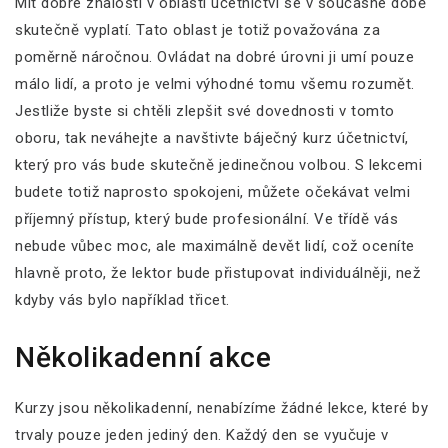
Mít dobré znalosti v oblasti účetnictví se v současné době
skutečně vyplatí. Tato oblast je totiž považována za
poměrně náročnou. Ovládat na dobré úrovni ji umí pouze
málo lidí, a proto je velmi výhodné tomu všemu rozumět.
Jestliže byste si chtěli zlepšit své dovednosti v tomto
oboru, tak neváhejte a navštivte báječný
kurz účetnictví
,
který pro vás bude skutečně jedinečnou volbou. S lekcemi
budete totiž naprosto spokojeni, můžete očekávat velmi
příjemný přístup, který bude profesionální. Ve třídě vás
nebude vůbec moc, ale maximálně devět lidí, což oceníte
hlavně proto, že lektor bude přistupovat individuálněji, než
kdyby vás bylo například třicet.
Několikadenní akce
Kurzy jsou několikadenní, nenabízíme žádné lekce, které by
trvaly pouze jeden jediný den. Každý den se vyučuje v