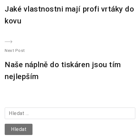
a
P
Jaké vlastnostni mají profi vrtáky do
r
v
e
kovu
v
i
i
g
o
Next Post
u
a
N
s
Naše náplně do tiskáren jsou tím
e
p
c
x
nejlepším
o
t
e
s
p
t
p
o
:
s
V
r
t
y
o
:
h
l