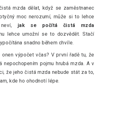
 čistá mzda dělat, když se zaměstnanec
otyčný moc nerozumí, může si to lehce
 neví,
jak se počítá čistá mzda
u lehce umožní se to dozvědět. Stačí
vypočítána snadno během chvíle.
 onen výpočet včas? V první řadě tu, že
ěná nepochopením pojmu hrubá mzda. A v
áci, že jeho čistá mzda nebude stát za to,
nam, kde ho ohodnotí lépe.