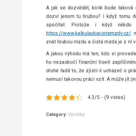
A jak se dozvědět, kolik bude taková
dozví jenom tu hrubou? I když tomu d
spočítat. Protože i když někdo
https://www.kalkulackacistemzdy.cz/
m
znát hrubou mzdu a čistá mzda je z ní 
A jakou výhodu má ten, kdo si provede
ho nezaskočí finanční tíseň zapříčin
druhé řadě to, že zjistí-li uchazeč o pr
nemusí takovou práci vzít. A může jít ji
4.3/5 - (9 votes)
Category:
Výrobky