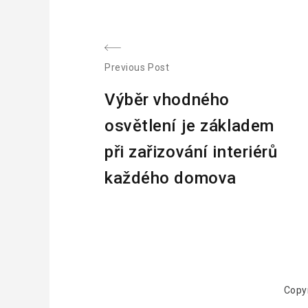
N
Previous Post
P
a
Výběr vhodného
r
v
osvětlení je základem
e
v
při zařizování interiérů
i
i
každého domova
o
g
u
a
s
p
c
o
s
e
Copy
t