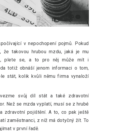
počívající v nepochopení pojmů. Pokud
í, že takovou hrubou mzdu, jaká je mu
u, plete se, a to pro něj může mít i
a totiž obnáší jenom informaci o tom,
 stát, kolik kvůli němu firma vynaloží
ezme svůj díl stát a také zdravotní
or. Než se mzda vyplatí, musí se z hrubé
 zdravotní pojištění. A to, co pak ještě
latí zaměstnanci, z níž má dotyčný žít. To
ímat v první řadě.