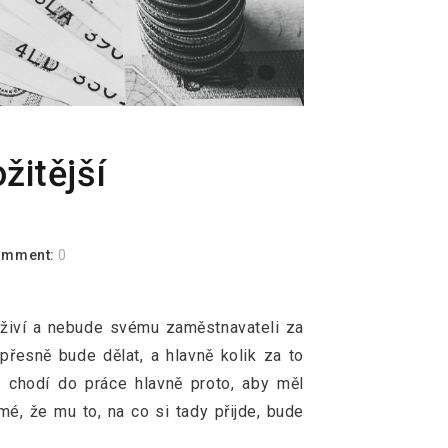
žitější
omment:
0
 uživí a nebude svému zaměstnavateli za
přesně bude dělat, a hlavně kolik za to
 chodí do práce hlavně proto, aby měl
mé, že mu to, na co si tady přijde, bude