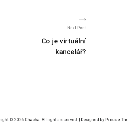
Next Post
N
Co je virtuální
e
kancelář?
x
t
p
o
s
t
:
right © 2026
Chacha
. All rights reserved.
|
Designed by
Precise T