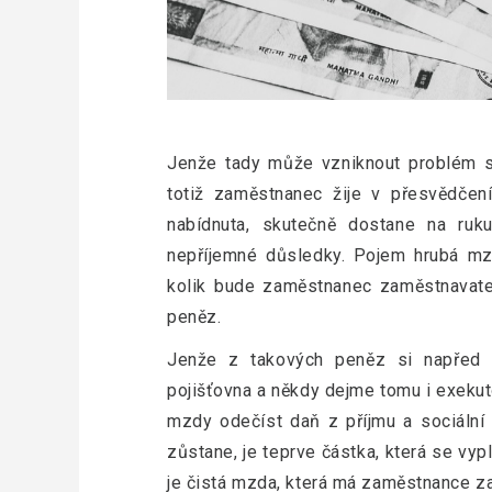
Jenže tady může vzniknout problém s
totiž zaměstnanec žije v přesvědčen
nabídnuta, skutečně dostane na ruk
nepříjemné důsledky. Pojem hrubá mzd
kolik bude zaměstnanec zaměstnavatele
peněz.
Jenže z takových peněz si napřed v
pojišťovna a někdy dejme tomu i exekut
mzdy odečíst daň z příjmu a sociální a
zůstane, je teprve částka, která se vyp
je čistá mzda, která má zaměstnance zaj