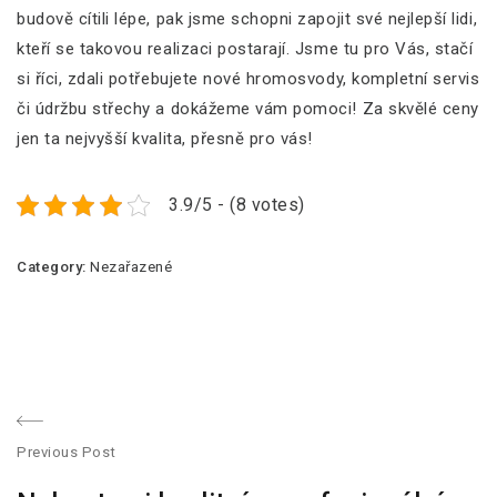
budově cítili lépe, pak jsme schopni zapojit své nejlepší lidi,
kteří se takovou realizaci postarají. Jsme tu pro Vás, stačí
si říci, zdali potřebujete nové hromosvody, kompletní servis
či údržbu střechy a dokážeme vám pomoci! Za skvělé ceny
jen ta nejvyšší kvalita, přesně pro vás!
3.9/5 - (8 votes)
Category:
Nezařazené
N
Previous Post
a
P