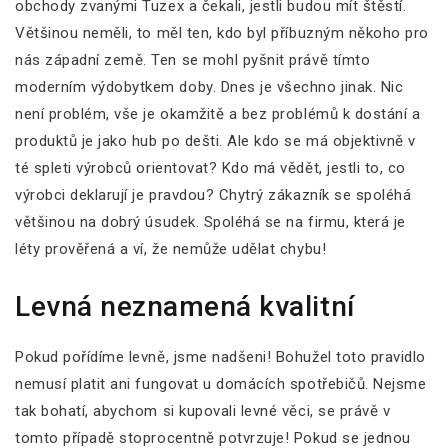
obchody zvanými Tuzex a čekali, jestli budou mít štěstí.
Většinou neměli, to měl ten, kdo byl příbuzným někoho pro
nás západní země. Ten se mohl pyšnit právě tímto
moderním výdobytkem doby. Dnes je všechno jinak. Nic
není problém, vše je okamžitě a bez problémů k dostání a
produktů je jako hub po dešti. Ale kdo se má objektivně v
té spleti výrobců orientovat? Kdo má vědět, jestli to, co
výrobci deklarují je pravdou? Chytrý zákazník se spoléhá
většinou na dobrý úsudek. Spoléhá se na firmu, která je
léty prověřená a ví, že nemůže udělat chybu!
Levná neznamená kvalitní
Pokud pořídíme levně, jsme nadšeni! Bohužel toto pravidlo
nemusí platit ani fungovat u domácích spotřebičů. Nejsme
tak bohatí, abychom si kupovali levné věci, se právě v
tomto případě stoprocentně potvrzuje! Pokud se jednou