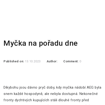
Myčka na pořadu dne
Published on:
13.10.2023
Author:
Comment:
0
Díkybohu jsou dávno pryč doby, kdy
myčka nádobí AEG
byla
snem každé hospodyně, ale nebyla dostupná. Nekonečné
fronty dychtivých kupujících stáli dlouhé fronty před