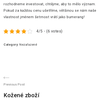
rozhodneme investovat, chtějme, aby to mělo význam.
Pokud za každou cenu ušetříme, většinou se nám naše
vlastnost jménem šetrnost vrátí jako bumerang!
4/5 - (6 votes)
Category:
Nezařazené
N
Previous Post
a
P
Kožené zboží
r
v
e