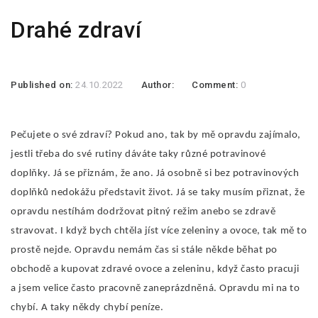
Drahé zdraví
Published on:
24.10.2022
Author:
Comment:
0
Pečujete o své zdraví? Pokud ano, tak by mě opravdu zajímalo,
jestli třeba do své rutiny dáváte taky různé potravinové
doplňky. Já se přiznám, že ano. Já osobně si bez potravinových
doplňků nedokážu představit život. Já se taky musím přiznat, že
opravdu nestíhám dodržovat pitný režim anebo se zdravě
stravovat. I když bych chtěla jíst více zeleniny a ovoce, tak mě to
prostě nejde. Opravdu nemám čas si stále někde běhat po
obchodě a kupovat zdravé ovoce a zeleninu, když často pracuji
a jsem velice často pracovně zaneprázdněná. Opravdu mi na to
chybí. A taky někdy chybí peníze.