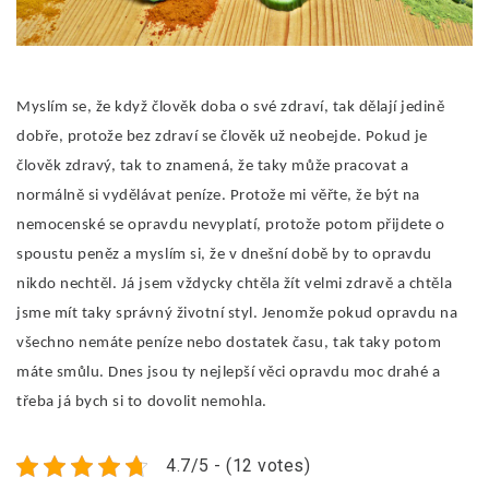
Myslím se, že když člověk doba o své zdraví, tak dělají jedině
dobře, protože bez zdraví se člověk už neobejde. Pokud je
člověk zdravý, tak to znamená, že taky může pracovat a
normálně si vydělávat peníze. Protože mi věřte, že být na
nemocenské se opravdu nevyplatí, protože potom přijdete o
spoustu peněz a myslím si, že v dnešní době by to opravdu
nikdo nechtěl. Já jsem vždycky chtěla žít velmi zdravě a chtěla
jsme mít taky správný životní styl. Jenomže pokud opravdu na
všechno nemáte peníze nebo dostatek času, tak taky potom
máte smůlu. Dnes jsou ty nejlepší věci opravdu moc drahé a
třeba já bych si to dovolit nemohla.
4.7/5 - (12 votes)