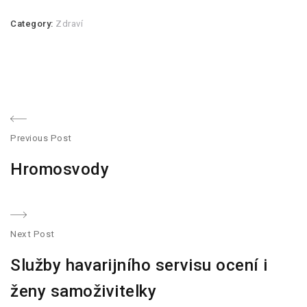
Category:
Zdraví
N
Previous Post
a
P
Hromosvody
r
v
e
v
i
i
Next Post
g
o
N
Služby havarijního servisu ocení i
u
e
a
s
x
ženy samoživitelky
p
t