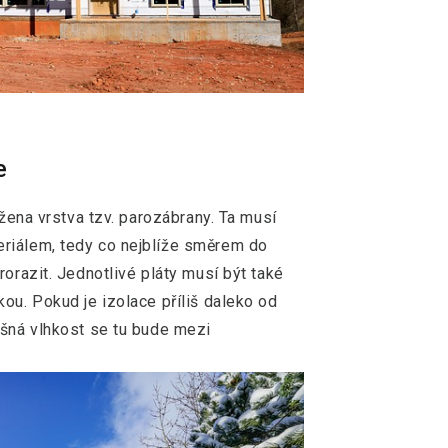
e
ožena vrstva tzv. parozábrany. Ta musí
riálem, tedy co nejblíže směrem do
rorazit. Jednotlivé pláty musí být také
ou. Pokud je izolace příliš daleko od
ušná vlhkost se tu bude mezi