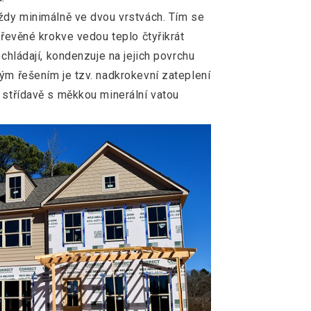
vždy minimálně ve dvou vrstvách. Tím se
dřevěné krokve vedou teplo čtyřikrát
ochládají, kondenzuje na jejich povrchu
ým řešením je tzv. nadkrokevní zateplení
 střídavě s měkkou minerální vatou