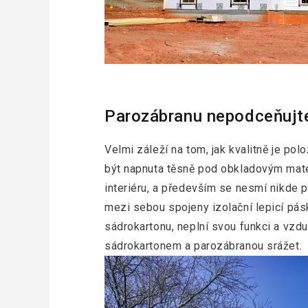
Parozábranu nepodceňujt
Velmi záleží na tom, jak kvalitně je pol
být napnuta těsně pod obkladovým mate
interiéru, a především se nesmí nikde p
mezi sebou spojeny izolační lepicí pásk
sádrokartonu, neplní svou funkci a vzd
sádrokartonem a parozábranou srážet.