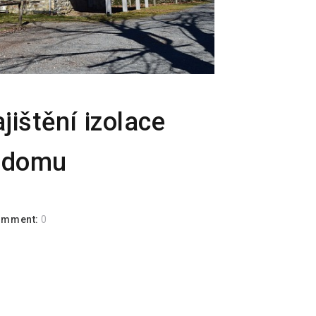
jištění izolace
o domu
omment:
0