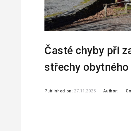
Časté chyby při za
střechy obytnéh
Published on:
27.11.2025
Author:
C