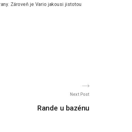
ny. Zároveň je Vario jakousi jistotou
Next Post
N
Rande u bazénu
e
x
t