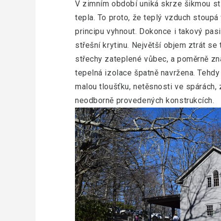
V zimním období uniká skrze šikmou st
tepla. To proto, že teplý vzduch stoupá
principu vyhnout. Dokonce i takový pas
střešní krytinu. Největší objem ztrát se
střechy zateplené vůbec, a poměrně znač
tepelná izolace špatně navržena. Tehdy
malou tloušťku, netěsnosti ve spárách
neodborně provedených konstrukcích.