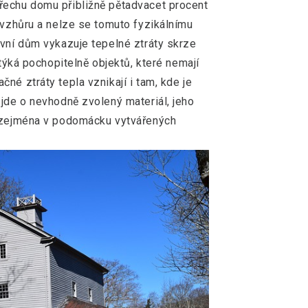
řechu domu přibližně pětadvacet procent
 vzhůru a nelze se tomuto fyzikálnímu
ivní dům vykazuje tepelné ztráty skrze
 týká pochopitelně objektů, které nemají
né ztráty tepla vznikají i tam, kde je
 jde o nevhodně zvolený materiál, jeho
, zejména v podomácku vytvářených