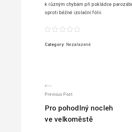
k různým chybám při pokládce parozábra
oproti běžné izolační fólii.
Category:
Nezařazené
N
Previous Post
P
a
Pro pohodlný nocleh
r
v
ve velkoměstě
e
v